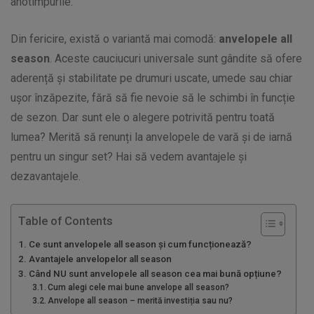
anotimpurile.
Din fericire, există o variantă mai comodă:
anvelopele all
season
. Aceste cauciucuri universale sunt gândite să ofere
aderență și stabilitate pe drumuri uscate, umede sau chiar
ușor înzăpezite, fără să fie nevoie să le schimbi în funcție
de sezon. Dar sunt ele o alegere potrivită pentru toată
lumea? Merită să renunți la anvelopele de vară și de iarnă
pentru un singur set? Hai să vedem avantajele și
dezavantajele.
Table of Contents
Ce sunt anvelopele all season și cum funcționează?
Avantajele anvelopelor all season
Când NU sunt anvelopele all season cea mai bună opțiune?
Cum alegi cele mai bune anvelope all season?
Anvelope all season – merită investiția sau nu?