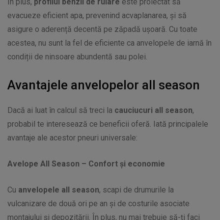
În plus,
profilul benzii de rulare
este proiectat să
evacueze eficient apa, prevenind acvaplanarea, și să
asigure o aderență decentă pe zăpadă ușoară. Cu toate
acestea, nu sunt la fel de eficiente ca anvelopele de iarnă în
condiții de ninsoare abundentă sau polei.
Avantajele anvelopelor all season
Dacă ai luat în calcul să treci la
cauciucuri all season
,
probabil te interesează ce beneficii oferă. Iată principalele
avantaje ale acestor pneuri universale:
Avelope All Season – Confort și economie
Cu
anvelopele all season
, scapi de drumurile la
vulcanizare de două ori pe an și de costurile asociate
montajului și depozitării. În plus, nu mai trebuie să-ți faci