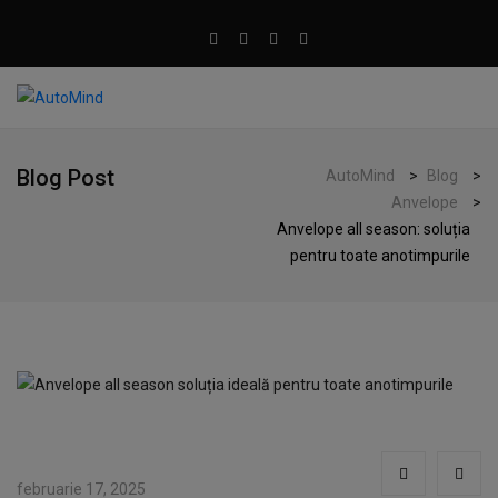
Blog Post
AutoMind
>
Blog
>
Anvelope
>
Anvelope all season: soluția
pentru toate anotimpurile
februarie 17, 2025