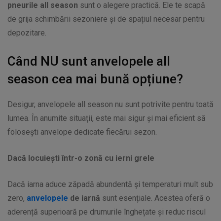
pneurile all season
sunt o alegere practică. Ele te scapă
de grija schimbării sezoniere și de spațiul necesar pentru
depozitare.
Când NU sunt anvelopele all
season cea mai bună opțiune?
Desigur, anvelopele all season nu sunt potrivite pentru toată
lumea. În anumite situații, este mai sigur și mai eficient să
folosești anvelope dedicate fiecărui sezon.
Dacă locuiești într-o zonă cu ierni grele
Dacă iarna aduce zăpadă abundentă și temperaturi mult sub
zero,
anvelopele
de iarnă
sunt esențiale. Acestea oferă o
aderență superioară pe drumurile înghețate și reduc riscul