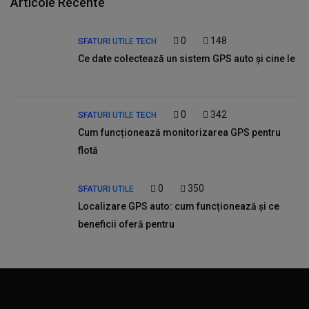
Articole Recente
0
148
SFATURI UTILE
TECH
Ce date colectează un sistem GPS auto și cine le
0
342
SFATURI UTILE
TECH
Cum funcționează monitorizarea GPS pentru
flotă
0
350
SFATURI UTILE
Localizare GPS auto: cum funcționează și ce
beneficii oferă pentru
AUTOMIND