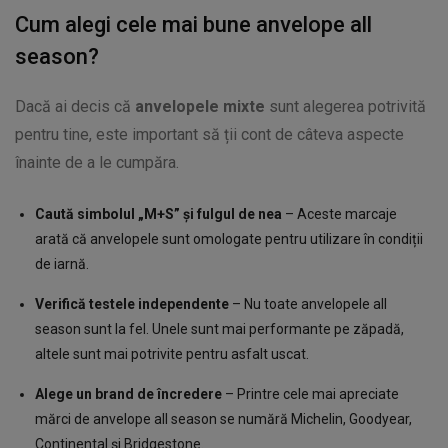
Cum alegi cele mai bune anvelope all
season?
Dacă ai decis că
anvelopele mixte
sunt alegerea potrivită
pentru tine, este important să ții cont de câteva aspecte
înainte de a le cumpăra.
Caută simbolul „M+S” și fulgul de nea
– Aceste marcaje
arată că anvelopele sunt omologate pentru utilizare în condiții
de iarnă.
Verifică testele independente
– Nu toate anvelopele all
season sunt la fel. Unele sunt mai performante pe zăpadă,
altele sunt mai potrivite pentru asfalt uscat.
Alege un brand de încredere
– Printre cele mai apreciate
mărci de anvelope all season se numără Michelin, Goodyear,
Continental și Bridgestone.