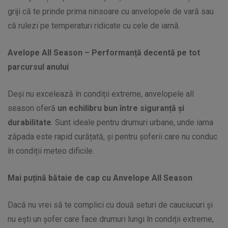
griji că te prinde prima ninsoare cu anvelopele de vară sau
că rulezi pe temperaturi ridicate cu cele de iarnă.
Avelope All Season –
Performanță decentă pe tot
parcursul anului
Deși nu excelează în condiții extreme, anvelopele all
season oferă
un echilibru bun între siguranță și
durabilitate
. Sunt ideale pentru drumuri urbane, unde iarna
zăpada este rapid curățată, și pentru șoferii care nu conduc
în condiții meteo dificile.
Mai puțină bătaie de cap cu Anvelope All Season
Dacă nu vrei să te complici cu două seturi de cauciucuri și
nu ești un șofer care face drumuri lungi în condiții extreme,