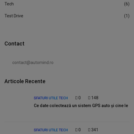
Tech
(6)
Test Drive
(1)
Contact
contact@automind.ro
Articole Recente
0
148
SFATURI UTILE
TECH
Ce date colectează un sistem GPS auto și cine le
0
341
SFATURI UTILE
TECH